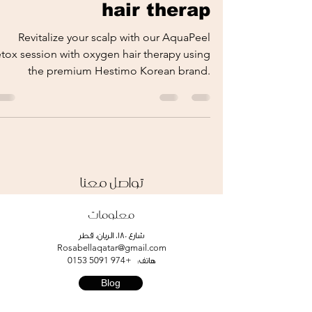
hair therap
Revitalize your scalp with our AquaPeel
tox session with oxygen hair therapy using
the premium Hestimo Korean brand.
Experience the...
تواصل معنا
معلومات
شارع 180، الريان، قطر
Rosabellaqatar@gmail.com
+974 5091 0153
هاتف:
Blog